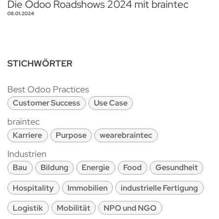
Die Odoo Roadshows 2024 mit braintec
08.01.2024
STICHWÖRTER
Best Odoo Practices
Customer Success
Use Case
braintec
Karriere
Purpose
wearebraintec
Industrien
Bau
Bildung
Energie
Food
Gesundheit
Hospitality
Immobilien
industrielle Fertigung
Logistik
Mobilität
NPO und NGO