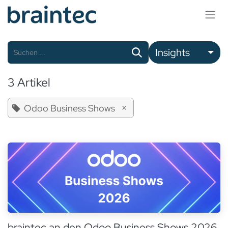
Zum Inhalt springen
Insights
3 Artikel
×
Odoo Business Shows
braintec an den Odoo Business Shows 2026