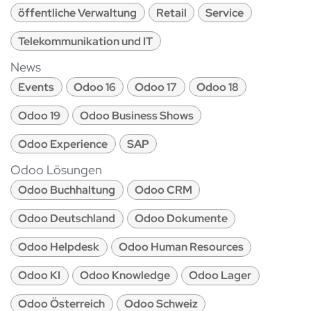
öffentliche Verwaltung
Retail
Service
Telekommunikation und IT
News
Events
Odoo 16
Odoo 17
Odoo 18
Odoo 19
Odoo Business Shows
Odoo Experience
SAP
Odoo Lösungen
Odoo Buchhaltung
Odoo CRM
Odoo Deutschland
Odoo Dokumente
Odoo Helpdesk
Odoo Human Resources
Odoo KI
Odoo Knowledge
Odoo Lager
Odoo Österreich
Odoo Schweiz