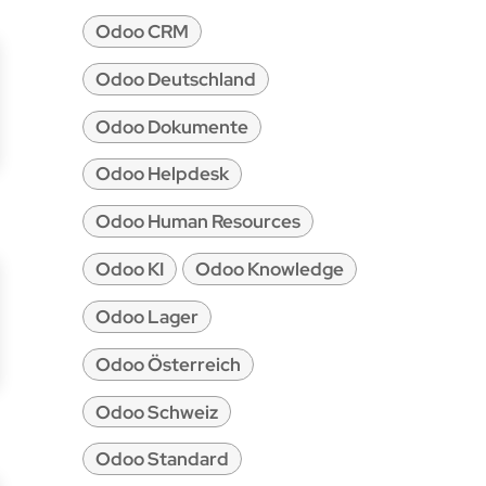
Odoo CRM
Odoo Deutschland
Odoo Dokumente
Odoo Helpdesk
Odoo Human Resources
Odoo KI
Odoo Knowledge
Odoo Lager
Odoo Österreich
Odoo Schweiz
Odoo Standard