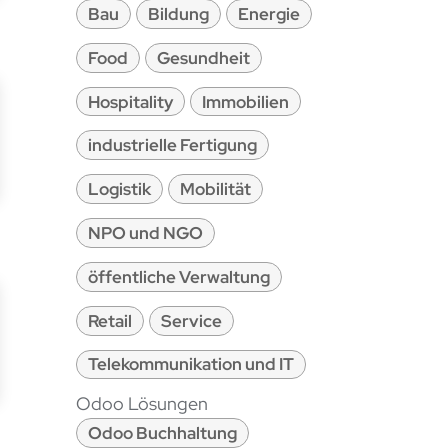
Bau
Bildung
Energie
Food
Gesundheit
Hospitality
Immobilien
industrielle Fertigung
Logistik
Mobilität
NPO und NGO
öffentliche Verwaltung
Retail
Service
Telekommunikation und IT
Odoo Lösungen
Odoo Buchhaltung