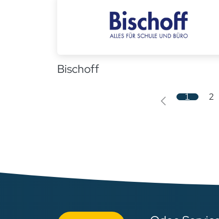
Bischoff
1
2