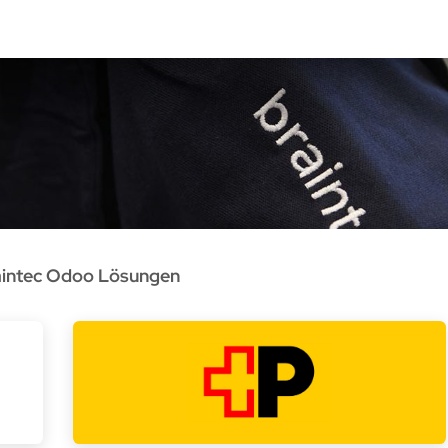
rvices
Odoo Lösungen
Referenzen
About
Kontak
aintec Odoo Lösungen