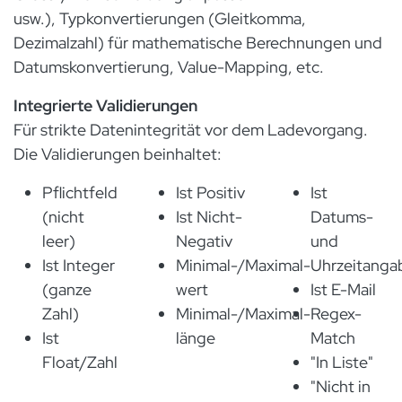
usw.), Typkonvertierungen (Gleitkomma,
Dezimalzahl) für mathematische Berechnungen und
Datumskonvertierung, Value-Mapping, etc.
Integrierte Validierungen
Für strikte Datenintegrität vor dem Ladevorgang.
Die Validierungen beinhaltet:
Pflichtfeld
Ist Positiv
Ist
(nicht
Ist Nicht-
Datums-
leer)
Negativ
und
Ist Integer
Minimal-/Maximal-
Uhrzeitanga
(ganze
wert
Ist E-Mail
Zahl)
Minimal-/Maximal-
Regex-
Ist
länge
Match
Float/Zahl
"In Liste"
"Nicht in