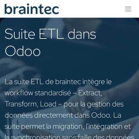
Se rendre au contenu
Suite ETL dans
Odoo
La suite ETL de braintec intègre le
workflow standardisé – Extract,
Transform, Load – pour la gestion des
données directement dans Odoo. La
suite permet la migration, l'intégration et
la synchronisation sans faille des données