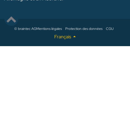
© braintec AG
Mentions légales
Protection des données
CGU
Français