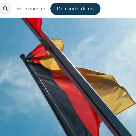
Se connecter
De​​mander démo