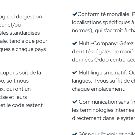
Conformité mondiale: Pr
ogiciel de gestion
localisations spécifiques à
eur et/ou
normes), qui s'accroît à ch
èles standardisés
ale, tandis que pour
Multi-Company: Gérez un
iques à chaque pays
d'entités légales de maniè
données Odoo centralisée
cupons soit de la
Multilinguisme natif: O
o, soit nous
langues, il vous suffit de 
x, qui ont un
chaque emplacement.
ise et leurs
Communication sans fro
et le code restent
les terminologies internes
directement dans le systè
Sûr pour l'avenir et agil