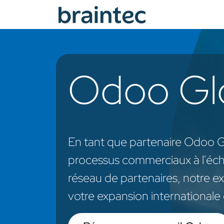
Se rendre au contenu
Services Odoo
Odoo Glo
En tant que partenaire Odoo G
processus commerciaux à l'éch
réseau de partenaires, notre e
votre expansion internationale 