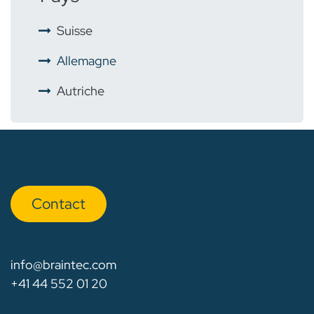
​
Suisse
​
Allemagne
Autriche
Con​​​​tact
info@braintec.com
+41 44 552 01 20