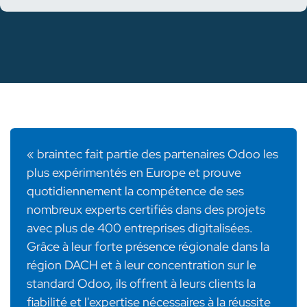
« braintec fait partie des partenaires Odoo les
plus expérimentés en Europe et prouve
quotidiennement la compétence de ses
nombreux experts certifiés dans des projets
avec plus de 400 entreprises digitalisées.
Grâce à leur forte présence régionale dans la
région DACH et à leur concentration sur le
standard Odoo, ils offrent à leurs clients la
fiabilité et l'expertise nécessaires à la réussite