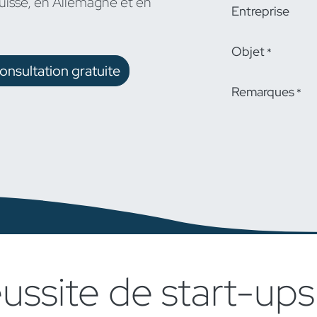
uisse, en Allemagne et en
Entreprise
Objet
*
nsultation gratuite
Remarques
*
éussite de start-ups