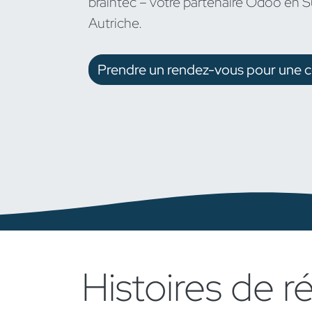
braintec – votre partenaire Odoo en S
Autriche.
Prendre un rendez-vous pour une co
Histoires de r