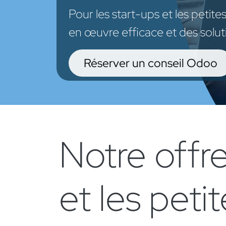
Pour les start-ups et les petit
en œuvre efficace et des solut
Réserver un conseil Odoo
Notre offr
et les peti