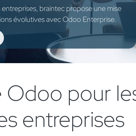
es entreprises, braintec propose une
mise
ions évolutives
avec Odoo Enterprise.
e Odoo pour les
tes entreprises