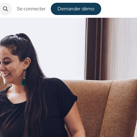
Se connecter
De​​mander démo