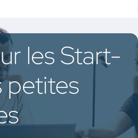
Odoo Solutions
Références
À propos
Contact
r les Start-
s petites
es