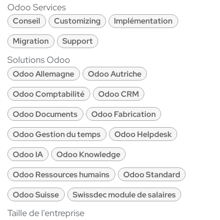
Odoo Services
Conseil
Customizing
Implémentation
Migration
Support
Solutions Odoo
Odoo Allemagne
Odoo Autriche
Odoo Comptabilité
Odoo CRM
Odoo Documents
Odoo Fabrication
Odoo Gestion du temps
Odoo Helpdesk
Odoo IA
Odoo Knowledge
Odoo Ressources humains
Odoo Standard
Odoo Suisse
Swissdec module de salaires
Taille de l'entreprise