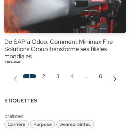
De SAP à Odoo: Comment Minimax Fire
Solutions Group transforme ses filiales
mondiales
4 déc. 2025
1
2
3
4
…
6
ÉTIQUETTES
braintec
Carrière
Purpose
wearebraintec