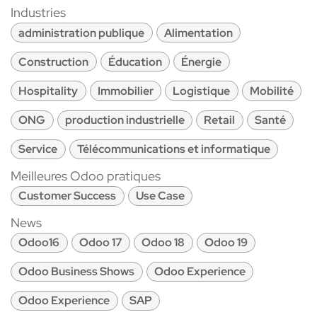
Industries
administration publique
Alimentation
Construction
Éducation
Énergie
Hospitality
Immobilier
Logistique
Mobilité
ONG
production industrielle
Retail
Santé
Service
Télécommunications et informatique
Meilleures Odoo pratiques
Customer Success
Use Case
News
Odoo16
Odoo 17
Odoo 18
Odoo 19
Odoo Business Shows
Odoo Experience
Odoo Experience
SAP