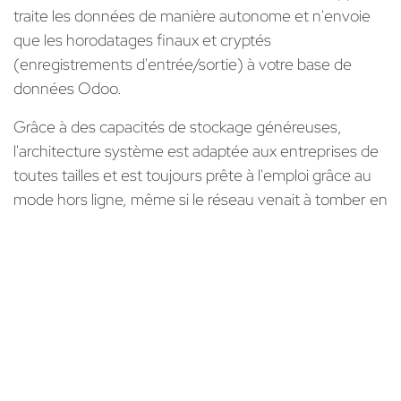
traite les données de manière autonome et n'envoie
que les horodatages finaux et cryptés
(enregistrements d'entrée/sortie) à votre base de
données Odoo.
Grâce à des capacités de stockage généreuses,
l'architecture système est adaptée aux entreprises de
toutes tailles et est toujours prête à l'emploi grâce au
mode hors ligne, même si le réseau venait à tomber en
panne.
Flexibilité grâce à la RFID
En plus de la biométrie, des badges classiques ou des
porte-clés fonctionnent également comme contrôle
d'accès via des étiquettes RFID. Ainsi, votre système
reste extrêmement flexible et s'adapte parfaitement à
chaque employé et à chaque scénario – que ce soit