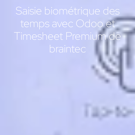
Saisie biométrique des
temps avec Odoo et
Timesheet Premium de
braintec