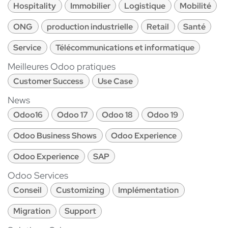
Hospitality
Immobilier
Logistique
Mobilité
ONG
production industrielle
Retail
Santé
Service
Télécommunications et informatique
Meilleures Odoo pratiques
Customer Success
Use Case
News
Odoo16
Odoo 17
Odoo 18
Odoo 19
Odoo Business Shows
Odoo Experience
Odoo Experience
SAP
Odoo Services
Conseil
Customizing
Implémentation
Migration
Support