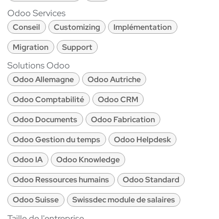
Odoo Services
Conseil
Customizing
Implémentation
Migration
Support
Solutions Odoo
Odoo Allemagne
Odoo Autriche
Odoo Comptabilité
Odoo CRM
Odoo Documents
Odoo Fabrication
Odoo Gestion du temps
Odoo Helpdesk
Odoo IA
Odoo Knowledge
Odoo Ressources humains
Odoo Standard
Odoo Suisse
Swissdec module de salaires
Taille de l'entreprise