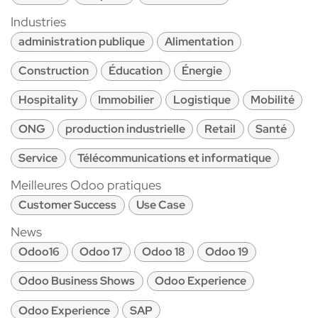
Industries
administration publique
Alimentation
Construction
Éducation
Énergie
Hospitality
Immobilier
Logistique
Mobilité
ONG
production industrielle
Retail
Santé
Service
Télécommunications et informatique
Meilleures Odoo pratiques
Customer Success
Use Case
News
Odoo16
Odoo 17
Odoo 18
Odoo 19
Odoo Business Shows
Odoo Experience
Odoo Experience
SAP