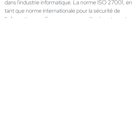
dans l'industrie informatique. La norme ISO 27001, en
tant que norme internationale pour la sécurité de
l'information, confirme nos normes élevées et montre
comment nous offrons à nos clients et partenaires une
sécurité maximale grâce à la qualité et à la
responsabilité.
Comment braintec intègre-t-elle la durabilité dans
les relations avec ses clients?
Nous offrons à nos clients un service complet pour le
cycle de vie entier de leur projet Odoo. Cela inclut une
équipe dédiée au service client avec une dizaine
d'employés qui s'occupent personnellement de leurs
besoins. De plus, nous mettons à la disposition de nos
clients une application de support rapide leur
permettant de nous soumettre leurs préoccupations
directement depuis leur système Odoo et de recevoir