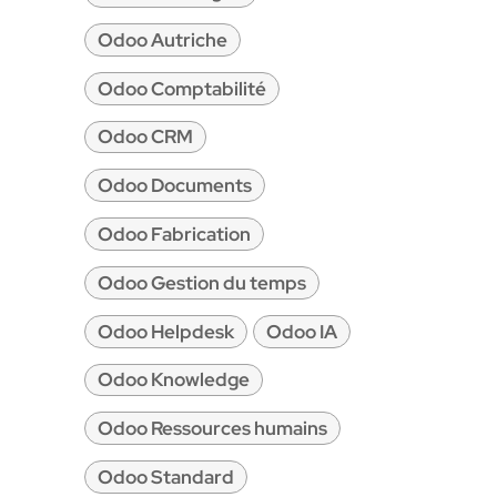
Odoo Autriche
Odoo Comptabilité
Odoo CRM
Odoo Documents
Odoo Fabrication
Odoo Gestion du temps
Odoo Helpdesk
Odoo IA
Odoo Knowledge
Odoo Ressources humains
Odoo Standard