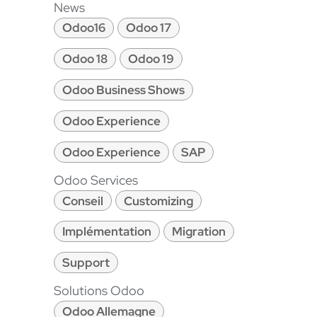
News
Odoo16
Odoo 17
Odoo 18
Odoo 19
Odoo Business Shows
Odoo Experience
Odoo Experience
SAP
Odoo Services
Conseil
Customizing
Implémentation
Migration
Support
Solutions Odoo
Odoo Allemagne