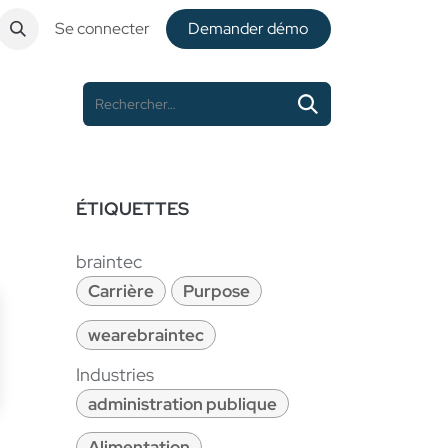
Se connecter
De​​mander démo
ÉTIQUETTES
braintec
Carrière
Purpose
wearebraintec
Industries
administration publique
Alimentation