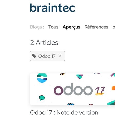
Se rendre au contenu
Services Odoo
Blogs :
Tous
Aperçus
Références
b
2 Articles
×
Odoo 17
Odoo 17 : Note de version