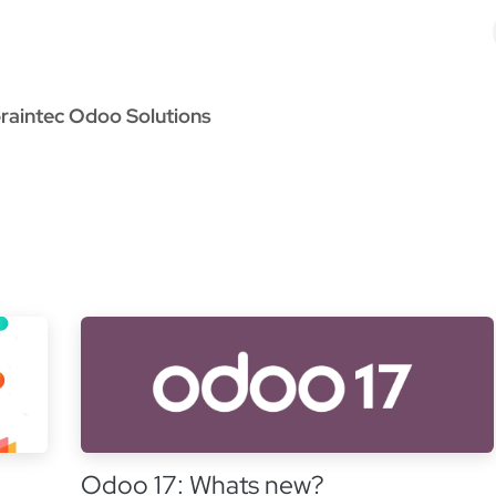
Odoo Solutions
Références
À propos
Contact
raintec Odoo Solutions
Odoo 17: Whats new?