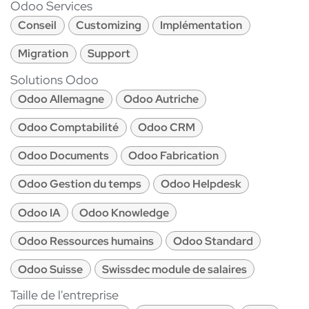
Odoo Services
Conseil
Customizing
Implémentation
Migration
Support
Solutions Odoo
Odoo Allemagne
Odoo Autriche
Odoo Comptabilité
Odoo CRM
Odoo Documents
Odoo Fabrication
Odoo Gestion du temps
Odoo Helpdesk
Odoo IA
Odoo Knowledge
Odoo Ressources humains
Odoo Standard
Odoo Suisse
Swissdec module de salaires
Taille de l'entreprise