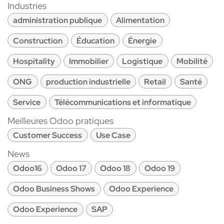
Industries
administration publique
Alimentation
Construction
Éducation
Énergie
Hospitality
Immobilier
Logistique
Mobilité
ONG
production industrielle
Retail
Santé
Service
Télécommunications et informatique
Meilleures Odoo pratiques
Customer Success
Use Case
News
Odoo16
Odoo 17
Odoo 18
Odoo 19
Odoo Business Shows
Odoo Experience
Odoo Experience
SAP