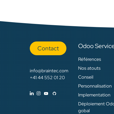
Odoo Servic
Con​​​​tact
Références
Nos atouts
info@braintec.com
Conseil
+41 44 552 01 20
Personnalisation
Implementation
Déploiement Od
gobal