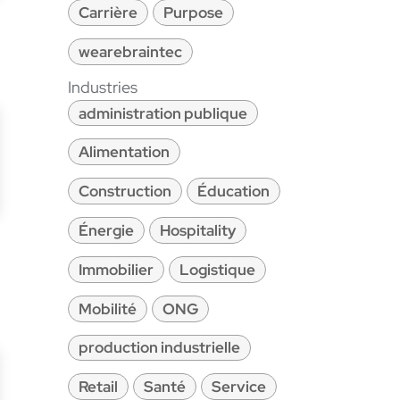
Carrière
Purpose
wearebraintec
Industries
administration publique
Alimentation
Construction
Éducation
Énergie
Hospitality
Immobilier
Logistique
Mobilité
ONG
production industrielle
Retail
Santé
Service