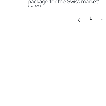
package for the Swiss market"
4 déc. 2023
1
…