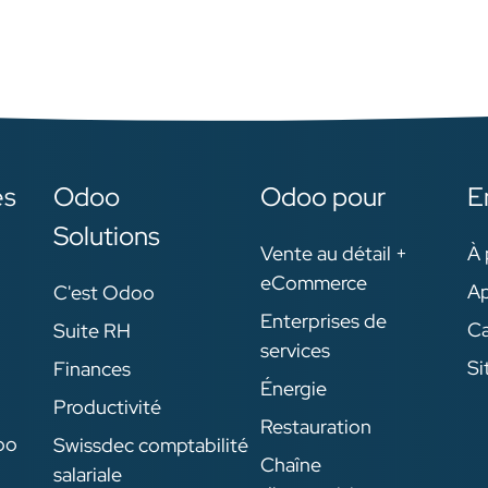
es
Odoo
Odoo pour
E
Solutions
Vente au détail +
À 
eCommerce
Ap
C'est Odoo
Enterprises de
Ca
Suite RH
services
Si
Finances
Énergie
Productivité
Restauration
oo
Swissdec comptabilité
Chaîne
salariale