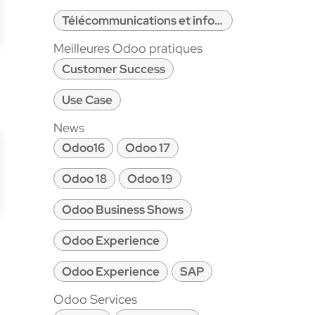
Télécommunications et informatique
Meilleures Odoo pratiques
Customer Success
Use Case
News
Odoo16
Odoo 17
Odoo 18
Odoo 19
Odoo Business Shows
Odoo Experience
Odoo Experience
SAP
Odoo Services