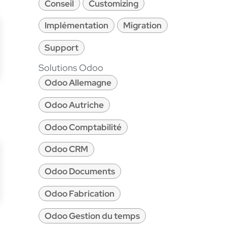
Conseil
Customizing
Implémentation
Migration
Support
Solutions Odoo
Odoo Allemagne
Odoo Autriche
Odoo Comptabilité
Odoo CRM
Odoo Documents
Odoo Fabrication
Odoo Gestion du temps