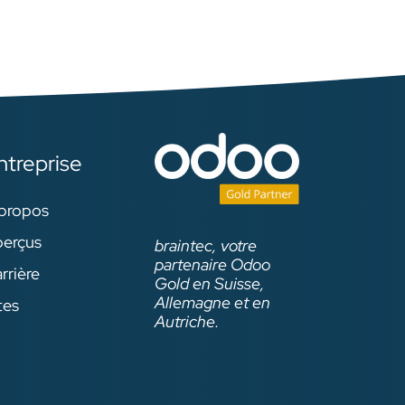
ntreprise
propos
erçus
braintec, votre
partenaire Odoo
rrière
Gold en Suisse,
Allemagne et en
tes
Autriche.