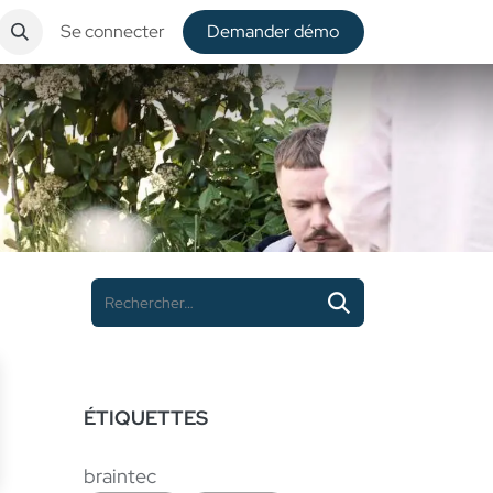
Se connecter
De​​mander démo
ÉTIQUETTES
braintec