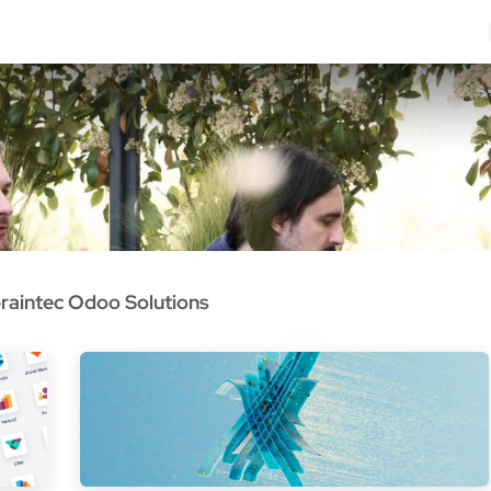
Odoo Solutions
Références
À propos
Contact
raintec Odoo Solutions