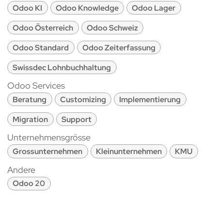
Odoo KI
Odoo Knowledge
Odoo Lager
Odoo Österreich
Odoo Schweiz
Odoo Standard
Odoo Zeiterfassung
Swissdec Lohnbuchhaltung
Odoo Services
Beratung
Customizing
Implementierung
Migration
Support
Unternehmensgrösse
Grossunternehmen
Kleinunternehmen
KMU
Andere
Odoo 20