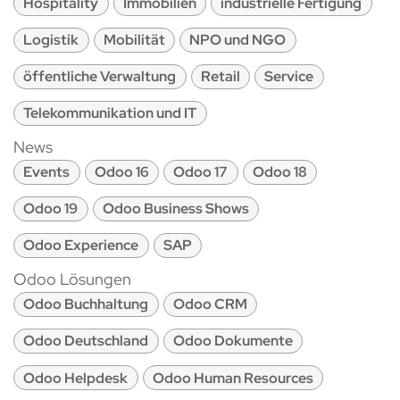
Hospitality
Immobilien
industrielle Fertigung
Logistik
Mobilität
NPO und NGO
öffentliche Verwaltung
Retail
Service
Telekommunikation und IT
News
Events
Odoo 16
Odoo 17
Odoo 18
Odoo 19
Odoo Business Shows
Odoo Experience
SAP
Odoo Lösungen
Odoo Buchhaltung
Odoo CRM
Odoo Deutschland
Odoo Dokumente
Odoo Helpdesk
Odoo Human Resources