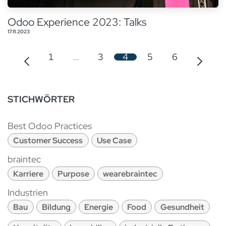
Odoo Experience 2023: Talks
17.11.2023
1
…
3
4
5
6
STICHWÖRTER
Best Odoo Practices
Customer Success
Use Case
braintec
Karriere
Purpose
wearebraintec
Industrien
Bau
Bildung
Energie
Food
Gesundheit