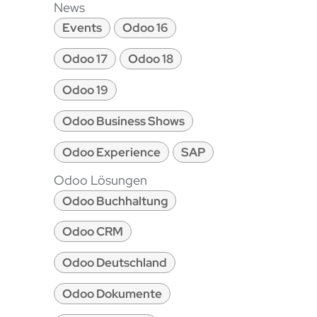
News
Events
Odoo 16
Odoo 17
Odoo 18
Odoo 19
Odoo Business Shows
Odoo Experience
SAP
Odoo Lösungen
Odoo Buchhaltung
Odoo CRM
Odoo Deutschland
Odoo Dokumente