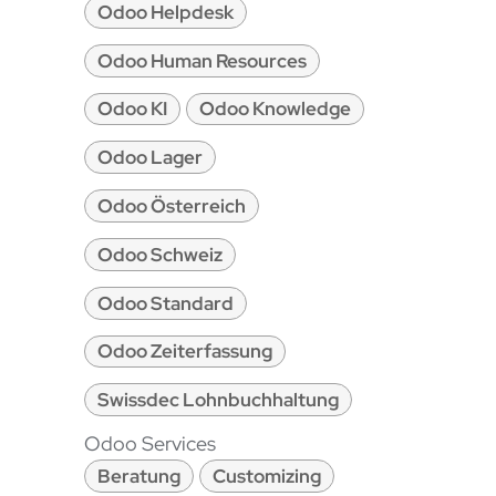
Odoo Helpdesk
Odoo Human Resources
Odoo KI
Odoo Knowledge
Odoo Lager
Odoo Österreich
Odoo Schweiz
Odoo Standard
Odoo Zeiterfassung
Swissdec Lohnbuchhaltung
Odoo Services
Beratung
Customizing