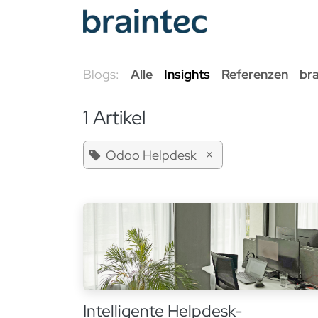
Zum Inhalt springen
Odoo Se
Blogs:
Alle
Insights
Referenzen
br
1 Artikel
×
Odoo Helpdesk
Intelligente Helpdesk-