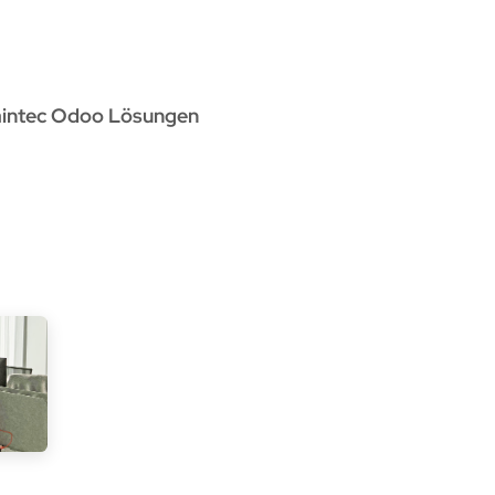
rvices
Odoo Lösungen
Referenzen
About
Kontak
aintec Odoo Lösungen