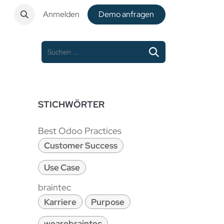
t
Anmelden
De​​mo anfragen
STICHWÖRTER
Best Odoo Practices
Customer Success
Use Case
braintec
Karriere
Purpose
wearebraintec