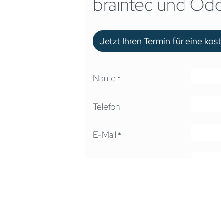
braintec und Od
Jetzt Ihren Termin für eine ko
Name
*
Telefon
E-Mail
*
Unternehmen
*
Betreff
*
Bemerkungen
*