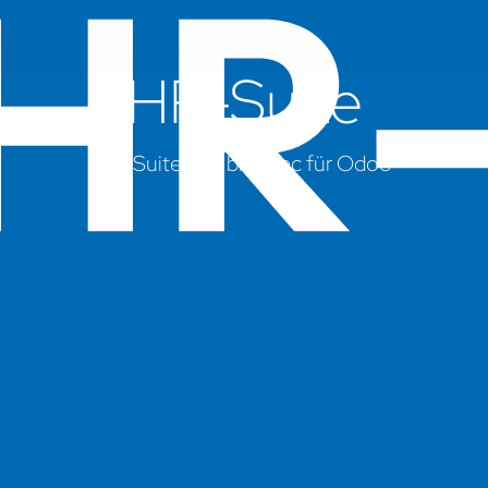
HR-Suite
HR-Suite von braintec für Odoo