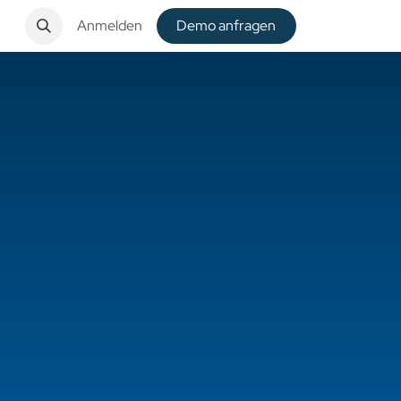
t
Anmelden
De​​mo anfragen