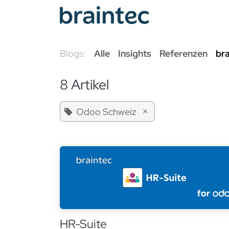
Zum Inhalt springen
Odoo Se
Blogs:
Alle
Insights
Referenzen
br
8 Artikel
×
Odoo Schweiz
HR-Suite