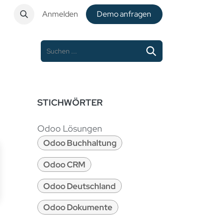
t
Anmelden
De​​mo anfragen
STICHWÖRTER
Odoo Lösungen
Odoo Buchhaltung
Odoo CRM
Odoo Deutschland
Odoo Dokumente