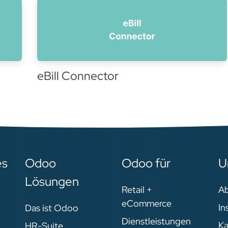
eBill Connector
es
Odoo
Odoo für
U
Lösungen
Retail +
A
eCommerce
In
Das ist Odoo
Dienstleistungen
Ka
HR-Suite