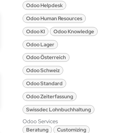
Odoo Helpdesk
Odoo Human Resources
Odoo KI
Odoo Knowledge
Odoo Lager
Odoo Österreich
Odoo Schweiz
Odoo Standard
Odoo Zeiterfassung
Swissdec Lohnbuchhaltung
Odoo Services
Beratung
Customizing