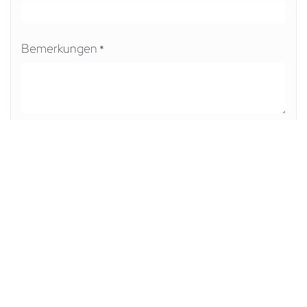
Bemerkungen
*
Senden
in
braintec Odoo Lösungen
#
Migration
Odoo Deutschland
Odoo Dokumente