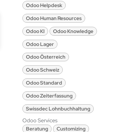
Odoo Helpdesk
Odoo Human Resources
Odoo KI
Odoo Knowledge
Odoo Lager
Odoo Österreich
Odoo Schweiz
Odoo Standard
Odoo Zeiterfassung
Swissdec Lohnbuchhaltung
Odoo Services
Beratung
Customizing