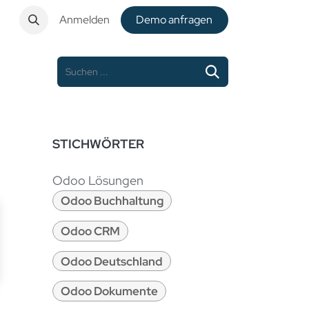
t
Anmelden
De​​mo anfragen
STICHWÖRTER
Odoo Lösungen
Odoo Buchhaltung
Odoo CRM
Odoo Deutschland
Odoo Dokumente