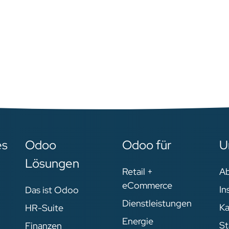
es
Odoo
Odoo für
U
Lösungen
Retail +
A
eCommerce
In
Das ist Odoo
Dienstleistungen
Ka
HR-Suite
Energie
St
Finanzen