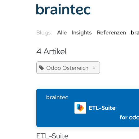
Zum Inhalt springen
Odoo Se
Blogs:
Alle
Insights
Referenzen
br
4 Artikel
×
Odoo Österreich
ETL-Suite