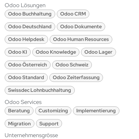
Odoo Lösungen
Odoo Buchhaltung
Odoo CRM
Odoo Deutschland
Odoo Dokumente
Odoo Helpdesk
Odoo Human Resources
Odoo KI
Odoo Knowledge
Odoo Lager
Odoo Österreich
Odoo Schweiz
Odoo Standard
Odoo Zeiterfassung
Swissdec Lohnbuchhaltung
Odoo Services
Beratung
Customizing
Implementierung
Migration
Support
Unternehmensgrösse