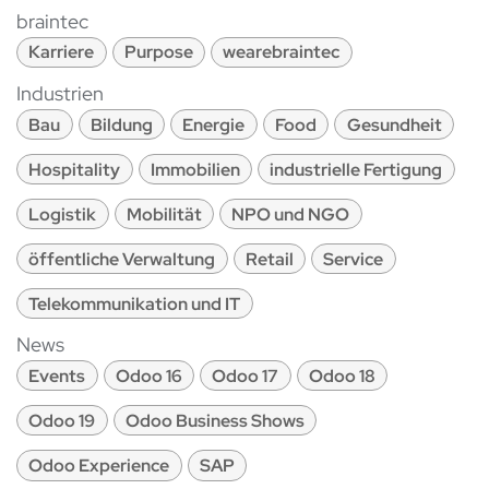
braintec
Karriere
Purpose
wearebraintec
Industrien
Bau
Bildung
Energie
Food
Gesundheit
Hospitality
Immobilien
industrielle Fertigung
Logistik
Mobilität
NPO und NGO
öffentliche Verwaltung
Retail
Service
Telekommunikation und IT
News
Events
Odoo 16
Odoo 17
Odoo 18
Odoo 19
Odoo Business Shows
Odoo Experience
SAP