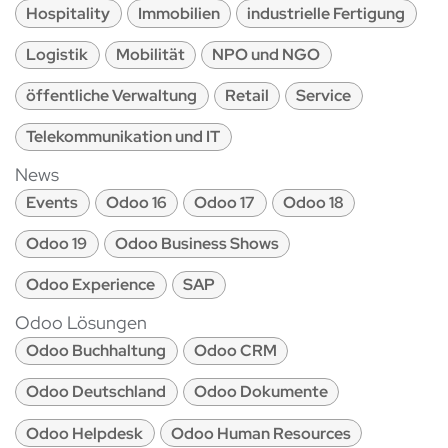
Hospitality
Immobilien
industrielle Fertigung
Logistik
Mobilität
NPO und NGO
öffentliche Verwaltung
Retail
Service
Telekommunikation und IT
News
Events
Odoo 16
Odoo 17
Odoo 18
Odoo 19
Odoo Business Shows
Odoo Experience
SAP
Odoo Lösungen
Odoo Buchhaltung
Odoo CRM
Odoo Deutschland
Odoo Dokumente
Odoo Helpdesk
Odoo Human Resources