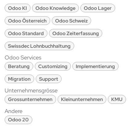
Odoo KI
Odoo Knowledge
Odoo Lager
Odoo Österreich
Odoo Schweiz
Odoo Standard
Odoo Zeiterfassung
Swissdec Lohnbuchhaltung
Odoo Services
Beratung
Customizing
Implementierung
Migration
Support
Unternehmensgrösse
Grossunternehmen
Kleinunternehmen
KMU
Andere
Odoo 20