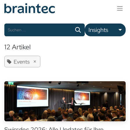
Zum Inhalt springen
Insights
12 Artikel
×
Events
Swissdec 2026: Alle Updates für Ihre