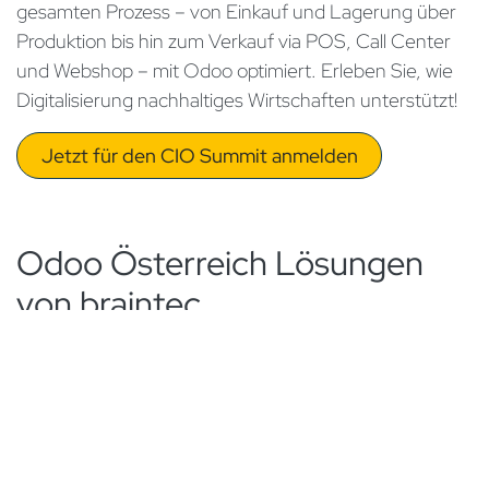
gesamten Prozess – von Einkauf und Lagerung über
Produktion bis hin zum Verkauf via POS, Call Center
und Webshop – mit Odoo optimiert. Erleben Sie, wie
Digitalisierung nachhaltiges Wirtschaften unterstützt!
Jetzt für den CIO Summit anmelden
Odoo Österreich Lösungen
von braintec
Mit Standorten in Wien und Amstetten bietet braintec
maßgeschneiderte Odoo-Lösungen für
österreichische Unternehmen an. Dazu gehören
Module für Finanzbuchhaltung, Steuer-Compliance
(USt, OSS, RKSV), e-Rechnung und vieles mehr –