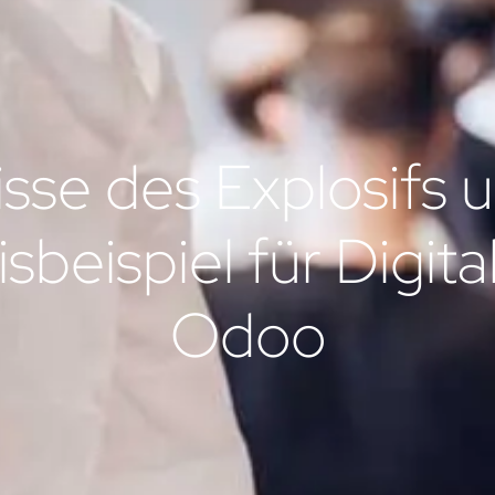
sse des Explosifs 
sbeispiel für Digita
Odoo