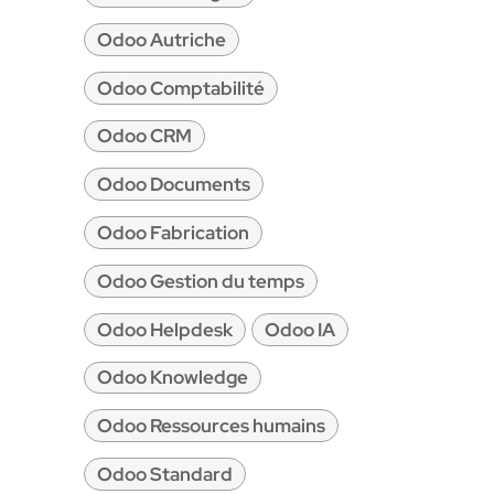
Odoo Autriche
Odoo Comptabilité
Odoo CRM
Odoo Documents
Odoo Fabrication
Odoo Gestion du temps
Odoo Helpdesk
Odoo IA
Odoo Knowledge
Odoo Ressources humains
Odoo Standard