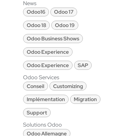
News
Odoo16
Odoo 17
Odoo 18
Odoo 19
Odoo Business Shows
Odoo Experience
Odoo Experience
SAP
Odoo Services
Conseil
Customizing
Implémentation
Migration
Support
Solutions Odoo
Odoo Allemagne