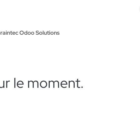
Odoo Solutions
Références
À propos
Contact
raintec Odoo Solutions
ur le moment.