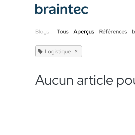
Se rendre au contenu
Services Odoo
Blogs :
Tous
Aperçus
Références
b
×
Logistique
Aucun article po