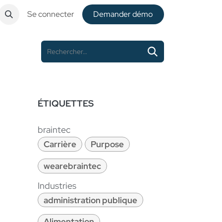
Se connecter
De​​mander démo
ÉTIQUETTES
braintec
Carrière
Purpose
wearebraintec
Industries
administration publique
Alimentation