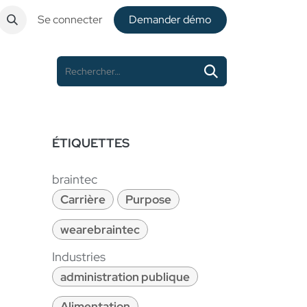
Se connecter
De​​mander démo
ÉTIQUETTES
braintec
Carrière
Purpose
wearebraintec
Industries
administration publique
Alimentation