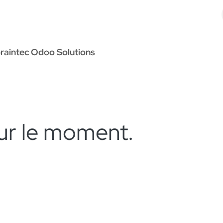
Odoo Solutions
Références
À propos
Contact
raintec Odoo Solutions
ur le moment.