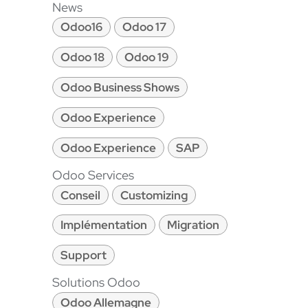
News
Odoo16
Odoo 17
Odoo 18
Odoo 19
Odoo Business Shows
Odoo Experience
Odoo Experience
SAP
Odoo Services
Conseil
Customizing
Implémentation
Migration
Support
Solutions Odoo
Odoo Allemagne