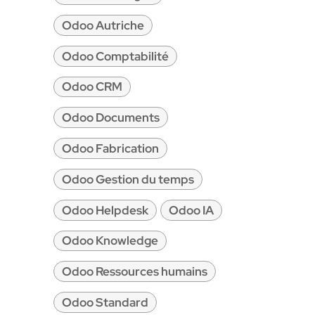
Odoo Autriche
Odoo Comptabilité
Odoo CRM
Odoo Documents
Odoo Fabrication
Odoo Gestion du temps
Odoo Helpdesk
Odoo IA
Odoo Knowledge
Odoo Ressources humains
Odoo Standard