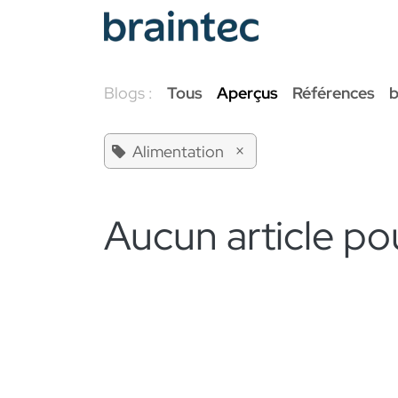
Se rendre au contenu
Services Odoo
Blogs :
Tous
Aperçus
Références
b
×
Alimentation
Aucun article po