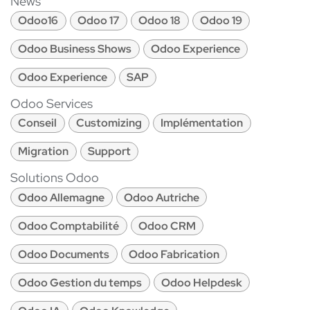
News
Odoo16
Odoo 17
Odoo 18
Odoo 19
Odoo Business Shows
Odoo Experience
Odoo Experience
SAP
Odoo Services
Conseil
Customizing
Implémentation
Migration
Support
Solutions Odoo
Odoo Allemagne
Odoo Autriche
Odoo Comptabilité
Odoo CRM
Odoo Documents
Odoo Fabrication
Odoo Gestion du temps
Odoo Helpdesk