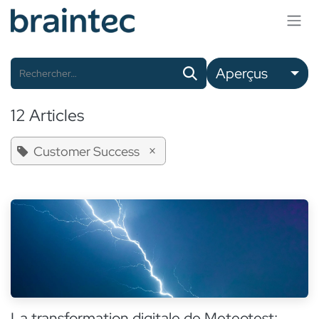
Se rendre au contenu
Aperçus
12 Articles
×
Customer Success
La transformation digitale de Meteotest: