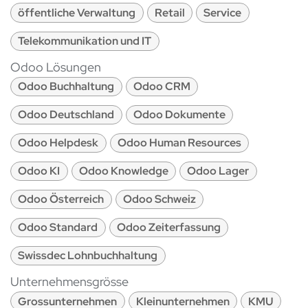
öffentliche Verwaltung
Retail
Service
Telekommunikation und IT
Odoo Lösungen
Odoo Buchhaltung
Odoo CRM
Odoo Deutschland
Odoo Dokumente
Odoo Helpdesk
Odoo Human Resources
Odoo KI
Odoo Knowledge
Odoo Lager
Odoo Österreich
Odoo Schweiz
Odoo Standard
Odoo Zeiterfassung
Swissdec Lohnbuchhaltung
Unternehmensgrösse
Grossunternehmen
Kleinunternehmen
KMU