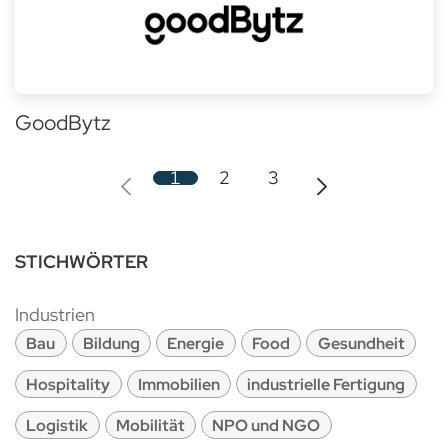
GoodBytz
1
2
3
STICHWÖRTER
Industrien
Bau
Bildung
Energie
Food
Gesundheit
Hospitality
Immobilien
industrielle Fertigung
Logistik
Mobilität
NPO und NGO