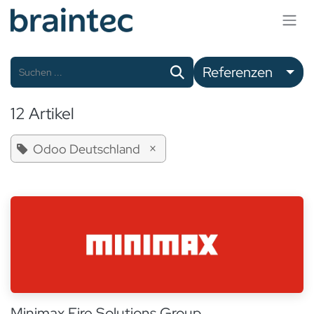
Zum Inhalt springen
Referenzen
12 Artikel
×
Odoo Deutschland
Minimax Fire Solutions Group