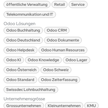
öffentliche Verwaltung
Retail
Service
Telekommunikation und IT
Odoo Lösungen
Odoo Buchhaltung
Odoo CRM
Odoo Deutschland
Odoo Dokumente
Odoo Helpdesk
Odoo Human Resources
Odoo KI
Odoo Knowledge
Odoo Lager
Odoo Österreich
Odoo Schweiz
Odoo Standard
Odoo Zeiterfassung
Swissdec Lohnbuchhaltung
Unternehmensgrösse
Grossunternehmen
Kleinunternehmen
KMU