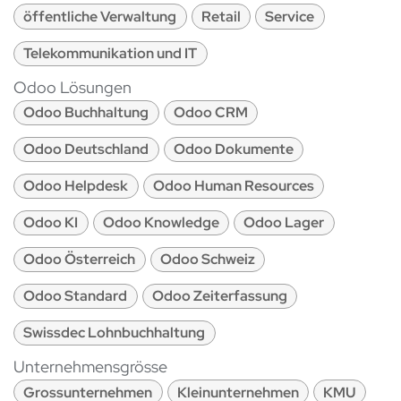
öffentliche Verwaltung
Retail
Service
Telekommunikation und IT
Odoo Lösungen
Odoo Buchhaltung
Odoo CRM
Odoo Deutschland
Odoo Dokumente
Odoo Helpdesk
Odoo Human Resources
Odoo KI
Odoo Knowledge
Odoo Lager
Odoo Österreich
Odoo Schweiz
Odoo Standard
Odoo Zeiterfassung
Swissdec Lohnbuchhaltung
Unternehmensgrösse
Grossunternehmen
Kleinunternehmen
KMU