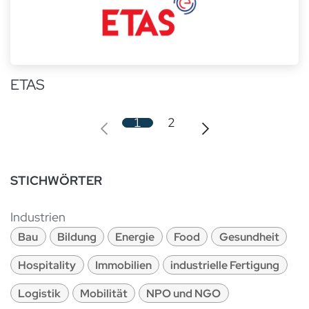
ETAS
1
2
STICHWÖRTER
Industrien
Bau
Bildung
Energie
Food
Gesundheit
Hospitality
Immobilien
industrielle Fertigung
Logistik
Mobilität
NPO und NGO