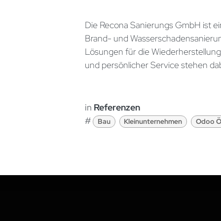
Die Recona Sanierungs GmbH ist ei
Brand- und Wasserschadensanierung
Lösungen für die Wiederherstellun
und persönlicher Service stehen dab
in
Referenzen
#
Bau
Kleinunternehmen
Odoo Ös