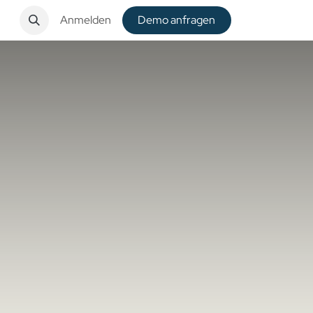
t
Anmelden
De​​mo anfragen