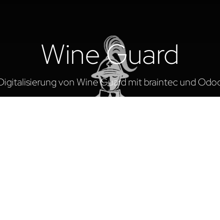
Wine Guard
Digitalisierung von Wine Guard mit braintec und Odo