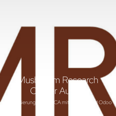
Mushroom Research
Center Austria
Digitalisierung von MRCA mit braintec und Odoo