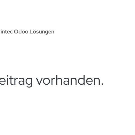
rvices
Odoo Lösungen
Referenzen
About
Kontak
aintec Odoo Lösungen
eitrag vorhanden.