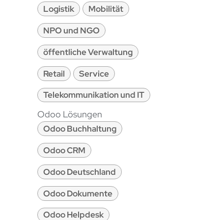
Logistik
Mobilität
NPO und NGO
öffentliche Verwaltung
Retail
Service
Telekommunikation und IT
Odoo Lösungen
Odoo Buchhaltung
Odoo CRM
Odoo Deutschland
Odoo Dokumente
Odoo Helpdesk