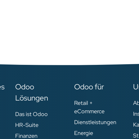
es
Odoo
Odoo für
U
Lösungen
Retail +
A
eCommerce
In
Das ist Odoo
Dienstleistungen
Ka
HR-Suite
Energie
St
Finanzen