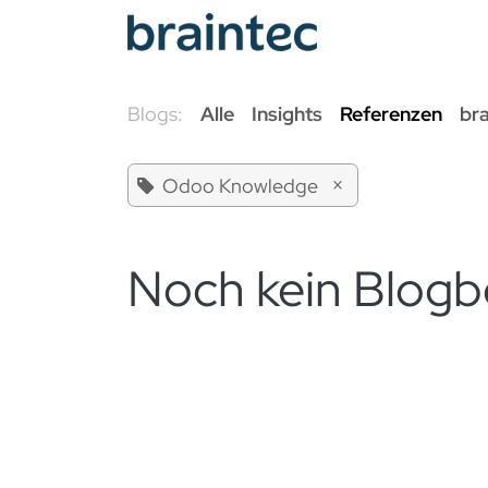
Zum Inhalt springen
Odoo Se
Blogs:
Alle
Insights
Referenzen
br
×
Odoo Knowledge
Noch kein Blogb