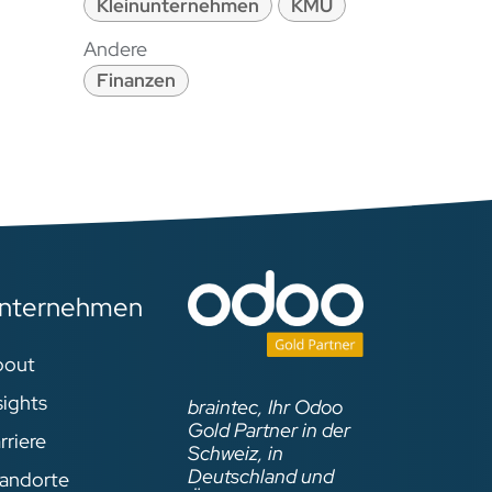
Kleinunternehmen
KMU
Andere
Finanzen
nternehmen
bout
sights
braintec, Ihr Odoo
Gold Partner in der
rriere
Schweiz, in
Deutschland und
andorte