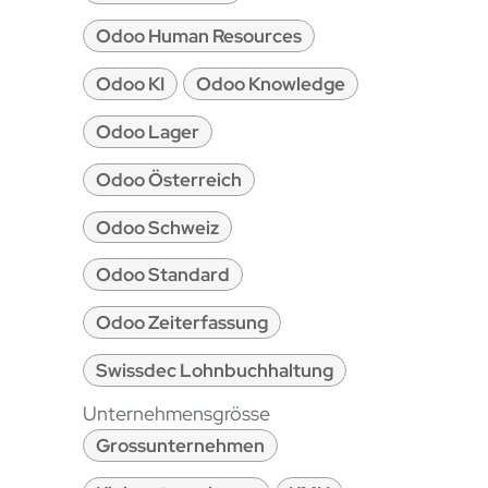
Odoo Human Resources
Odoo KI
Odoo Knowledge
Odoo Lager
Odoo Österreich
Odoo Schweiz
Odoo Standard
Odoo Zeiterfassung
Swissdec Lohnbuchhaltung
Unternehmensgrösse
Grossunternehmen