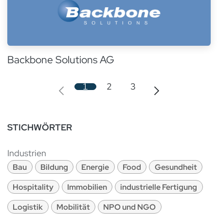
Backbone Solutions AG
1
2
3
STICHWÖRTER
Industrien
Bau
Bildung
Energie
Food
Gesundheit
Hospitality
Immobilien
industrielle Fertigung
Logistik
Mobilität
NPO und NGO