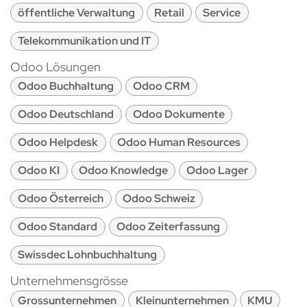
öffentliche Verwaltung
Retail
Service
Telekommunikation und IT
Odoo Lösungen
Odoo Buchhaltung
Odoo CRM
Odoo Deutschland
Odoo Dokumente
Odoo Helpdesk
Odoo Human Resources
Odoo KI
Odoo Knowledge
Odoo Lager
Odoo Österreich
Odoo Schweiz
Odoo Standard
Odoo Zeiterfassung
Swissdec Lohnbuchhaltung
Unternehmensgrösse
Grossunternehmen
Kleinunternehmen
KMU