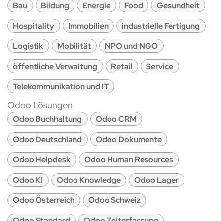
Bau
Bildung
Energie
Food
Gesundheit
Hospitality
Immobilien
industrielle Fertigung
Logistik
Mobilität
NPO und NGO
öffentliche Verwaltung
Retail
Service
Telekommunikation und IT
Odoo Lösungen
Odoo Buchhaltung
Odoo CRM
Odoo Deutschland
Odoo Dokumente
Odoo Helpdesk
Odoo Human Resources
Odoo KI
Odoo Knowledge
Odoo Lager
Odoo Österreich
Odoo Schweiz
Odoo Standard
Odoo Zeiterfassung