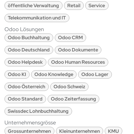
öffentliche Verwaltung
Retail
Service
Telekommunikation und IT
Odoo Lösungen
Odoo Buchhaltung
Odoo CRM
Odoo Deutschland
Odoo Dokumente
Odoo Helpdesk
Odoo Human Resources
Odoo KI
Odoo Knowledge
Odoo Lager
Odoo Österreich
Odoo Schweiz
Odoo Standard
Odoo Zeiterfassung
Swissdec Lohnbuchhaltung
Unternehmensgrösse
Grossunternehmen
Kleinunternehmen
KMU