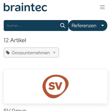
Zum Inhalt springen
Referenzen
12 Artikel
×
Grossunternehmen
SV Group