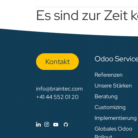
Es sind zur Zeit 
Odoo Servic
Kon​​​​​​ta​​kt
Referenzen
Unsere Stärken
info@braintec.com
Beratung
+41 44 552 01 20
Customizing
Implementierung
Globales Odoo
Rollout