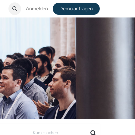
t
Anmelden
De​​mo anfragen