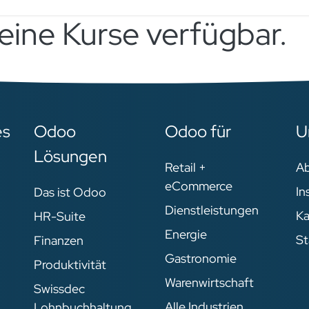
keine Kurse verfügbar.
es
Odoo
Odoo für
U
Lösungen
Retail +
A
eCommerce
In
Das ist Odoo
Dienstleistungen
Ka
HR-Suite
Energie
St
Finanzen
Gastronomie
Produktivität
Warenwirtschaft
Swissdec
Alle Industrien
Lohnbuchhaltung