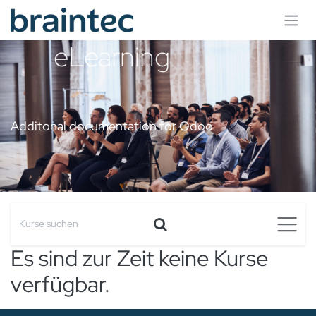
Se rendre au contenu
eLearning
Additonal documentation for Odoo
Es sind zur Zeit keine Kurse
verfügbar.