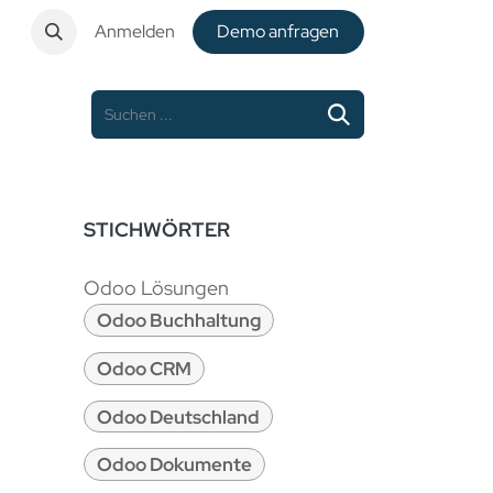
t
Anmelden
De​​mo anfragen
STICHWÖRTER
Odoo Lösungen
Odoo Buchhaltung
Odoo CRM
Odoo Deutschland
Odoo Dokumente