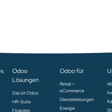
es
Odoo
Odoo für
U
Lösungen
Retail +
A
eCommerce
In
Das ist Odoo
Dienstleistungen
Ka
HR-Suite
Energie
St
Finanzen