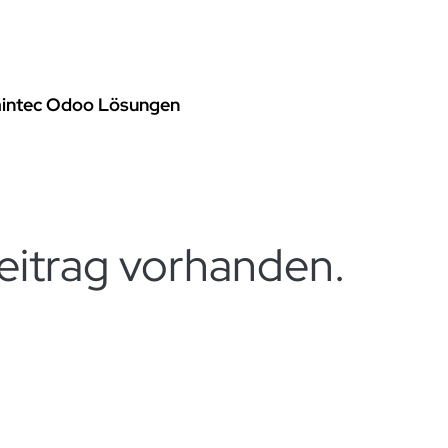
rvices
Odoo Lösungen
Referenzen
About
Kontak
aintec Odoo Lösungen
eitrag vorhanden.