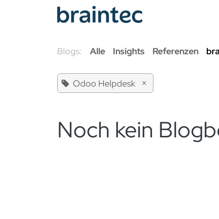
Zum Inhalt springen
Odoo Se
Blogs:
Alle
Insights
Referenzen
br
×
Odoo Helpdesk
Noch kein Blogb