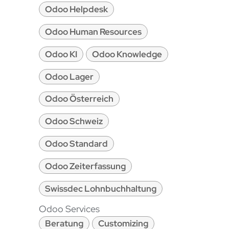
Odoo Helpdesk
Odoo Human Resources
Odoo KI
Odoo Knowledge
Odoo Lager
Odoo Österreich
Odoo Schweiz
Odoo Standard
Odoo Zeiterfassung
Swissdec Lohnbuchhaltung
Odoo Services
Beratung
Customizing