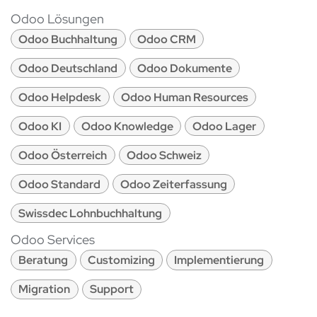
Odoo Lösungen
Odoo Buchhaltung
Odoo CRM
Odoo Deutschland
Odoo Dokumente
Odoo Helpdesk
Odoo Human Resources
Odoo KI
Odoo Knowledge
Odoo Lager
Odoo Österreich
Odoo Schweiz
Odoo Standard
Odoo Zeiterfassung
Swissdec Lohnbuchhaltung
Odoo Services
Beratung
Customizing
Implementierung
Migration
Support