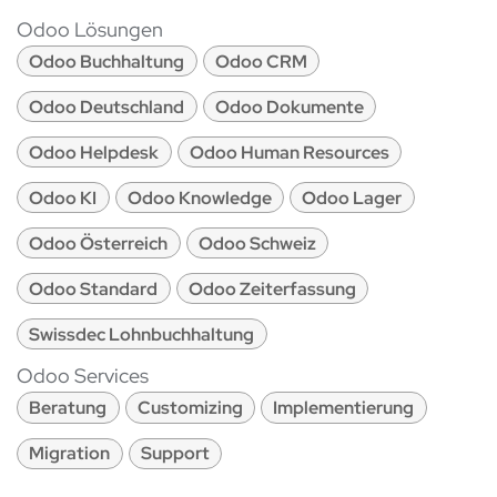
Odoo Lösungen
Odoo Buchhaltung
Odoo CRM
Odoo Deutschland
Odoo Dokumente
Odoo Helpdesk
Odoo Human Resources
Odoo KI
Odoo Knowledge
Odoo Lager
Odoo Österreich
Odoo Schweiz
Odoo Standard
Odoo Zeiterfassung
Swissdec Lohnbuchhaltung
Odoo Services
Beratung
Customizing
Implementierung
Migration
Support