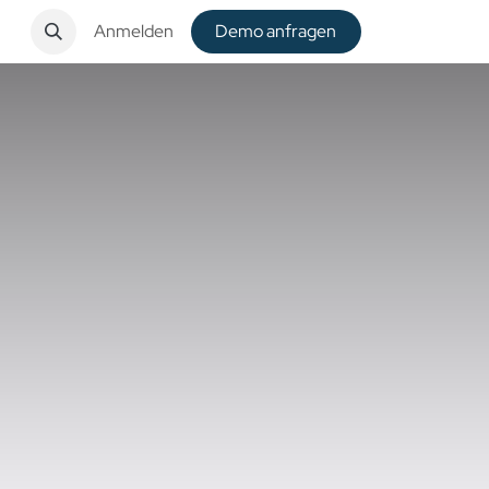
t
Anmelden
De​​mo anfragen