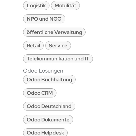
Logistik
Mobilität
NPO und NGO
öffentliche Verwaltung
Retail
Service
Telekommunikation und IT
Odoo Lösungen
Odoo Buchhaltung
Odoo CRM
Odoo Deutschland
Odoo Dokumente
Odoo Helpdesk