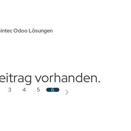
rvices
Odoo Lösungen
Referenzen
About
Kontak
aintec Odoo Lösungen
eitrag vorhanden.
3
4
5
6