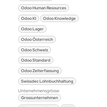
Odoo Human Resources
Odoo KI
Odoo Knowledge
Odoo Lager
Odoo Österreich
Odoo Schweiz
Odoo Standard
Odoo Zeiterfassung
Swissdec Lohnbuchhaltung
Unternehmensgrösse
Grossunternehmen