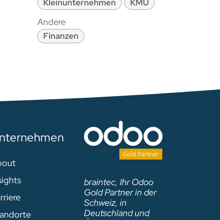
Kleinunternehmen
KMU
Andere
Finanzen
nternehmen
bout
sights
braintec, Ihr Odoo
Gold Partner in der
rriere
Schweiz, in
Deutschland und
andorte