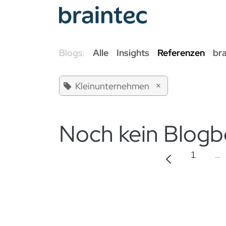
Zum Inhalt springen
Odoo Se
Blogs:
Alle
Insights
Referenzen
br
×
Kleinunternehmen
Noch kein Blogb
1
…