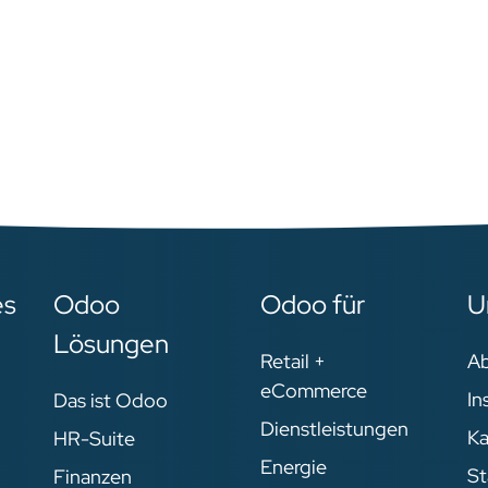
es
Odoo
Odoo für
U
Lösungen
Retail +
A
eCommerce
In
Das ist Odoo
Dienstleistungen
Ka
HR-Suite
Energie
St
Finanzen