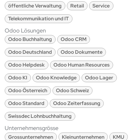
öffentliche Verwaltung
Retail
Service
Telekommunikation und IT
Odoo Lösungen
Odoo Buchhaltung
Odoo CRM
Odoo Deutschland
Odoo Dokumente
Odoo Helpdesk
Odoo Human Resources
Odoo KI
Odoo Knowledge
Odoo Lager
Odoo Österreich
Odoo Schweiz
Odoo Standard
Odoo Zeiterfassung
Swissdec Lohnbuchhaltung
Unternehmensgrösse
Grossunternehmen
Kleinunternehmen
KMU