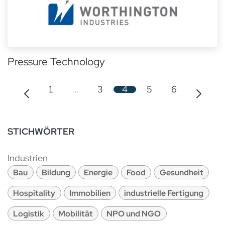
Pressure Technology
1
…
3
4
5
6
STICHWÖRTER
Industrien
Bau
Bildung
Energie
Food
Gesundheit
Hospitality
Immobilien
industrielle Fertigung
Logistik
Mobilität
NPO und NGO