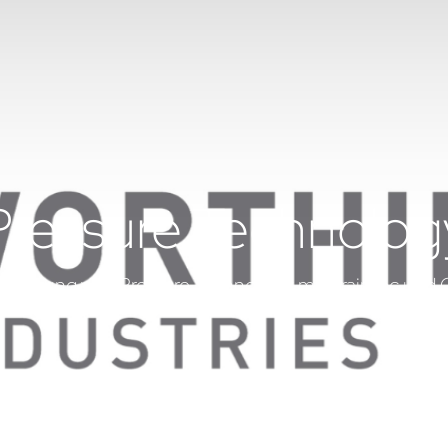
Pressure Technolog
talisierung von Pressure Technology mit braintec und