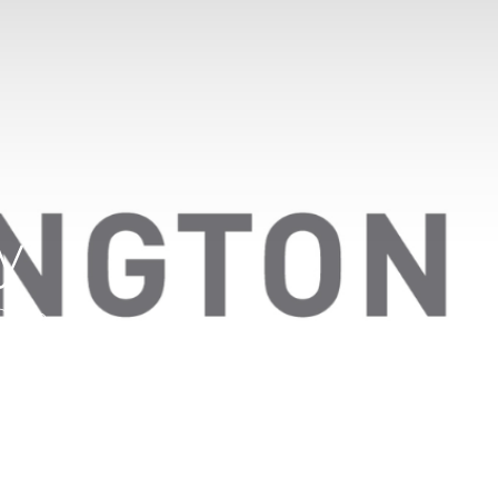
y
 Odoo