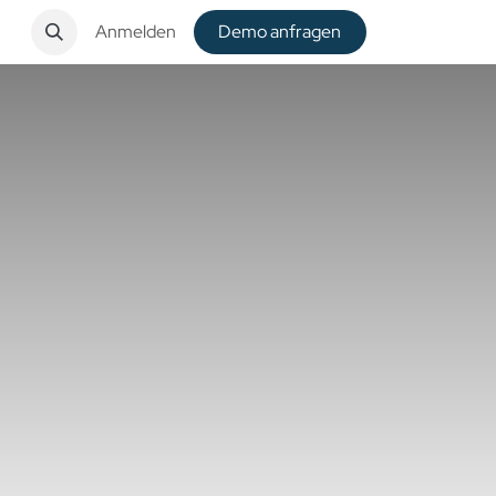
t
Anmelden
De​​mo anfragen