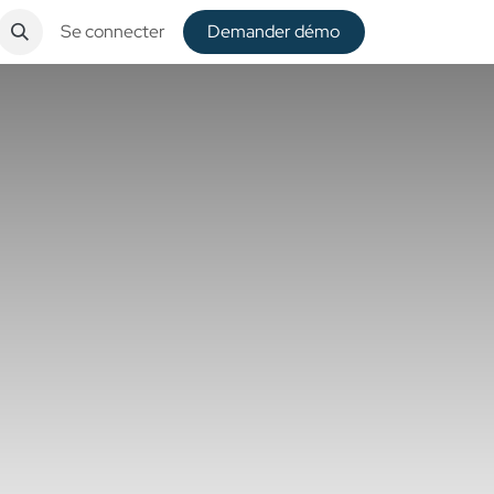
Se connecter
De​​mander démo