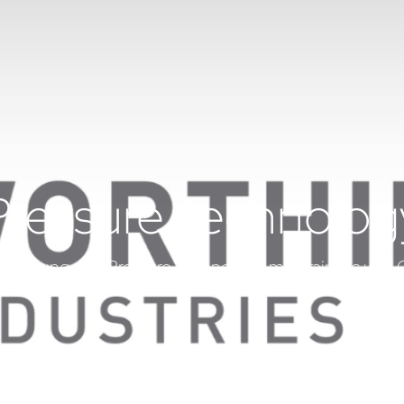
Pressure Technolog
talisierung von Pressure Technology mit braintec und