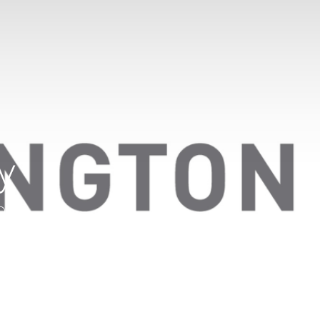
y
 Odoo