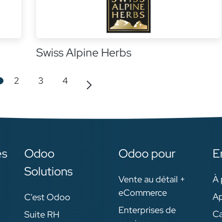
Swiss Alpine Herbs
2
3
4
es
Odoo
Odoo pour
E
Solutions
Vente au détail +
À 
eCommerce
Ap
C'est Odoo
Enterprises de
Ca
Suite RH