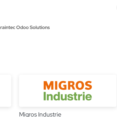
Odoo Solutions
Références
À propos
Contact
raintec Odoo Solutions
Migros Industrie