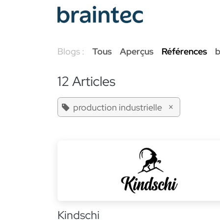
Se rendre au contenu
Services Odoo
Blogs :
Tous
Aperçus
Références
b
12 Articles
×
production industrielle
Kindschi