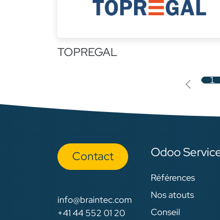
TOPREGAL
1
Odoo Servic
Con​​​​tact
Références
Nos atouts
info@braintec.com
Conseil
+41 44 552 01 20