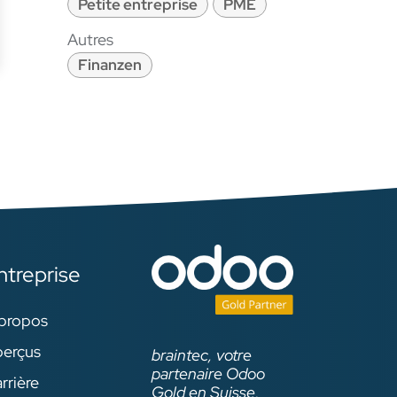
Petite entreprise
PME
Autres
Finanzen
ntreprise
propos
erçus
braintec, votre
partenaire Odoo
rrière
Gold en Suisse,