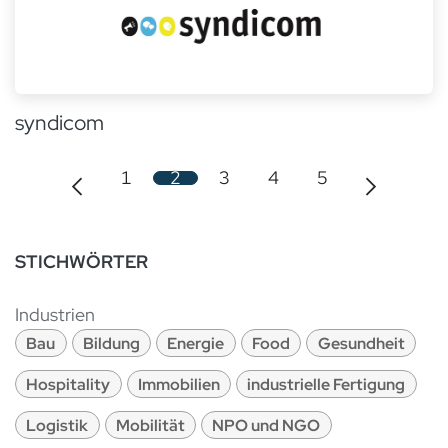
syndicom
1
2
3
4
5
STICHWÖRTER
Industrien
Bau
Bildung
Energie
Food
Gesundheit
Hospitality
Immobilien
industrielle Fertigung
Logistik
Mobilität
NPO und NGO