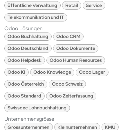
öffentliche Verwaltung
Retail
Service
Telekommunikation und IT
Odoo Lösungen
Odoo Buchhaltung
Odoo CRM
Odoo Deutschland
Odoo Dokumente
Odoo Helpdesk
Odoo Human Resources
Odoo KI
Odoo Knowledge
Odoo Lager
Odoo Österreich
Odoo Schweiz
Odoo Standard
Odoo Zeiterfassung
Swissdec Lohnbuchhaltung
Unternehmensgrösse
Grossunternehmen
Kleinunternehmen
KMU